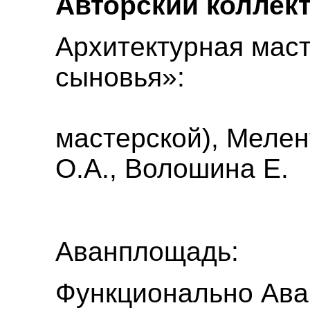
Авторский коллект
Архитектурная маст
сыно
Падалко 
мастерской), Мелент
О.А., Волошина Е.
Аванплощадь:
Функционально Ав