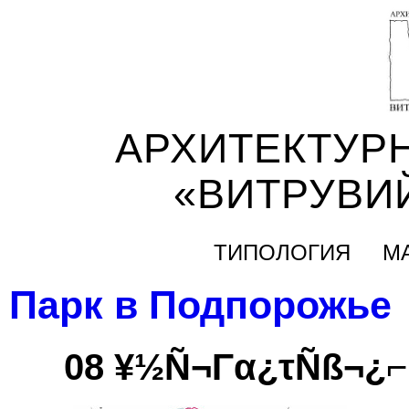
АРХИТЕКТУР
«ВИТРУВИ
ТИПОЛОГИЯ
М
Парк в Подпорожье
08 ¥½Ñ¬Γα¿τÑß¬¿⌐